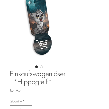
Einkaufswagenlöser
- *Hippogreif*
Price
€7.95
Quantity
*