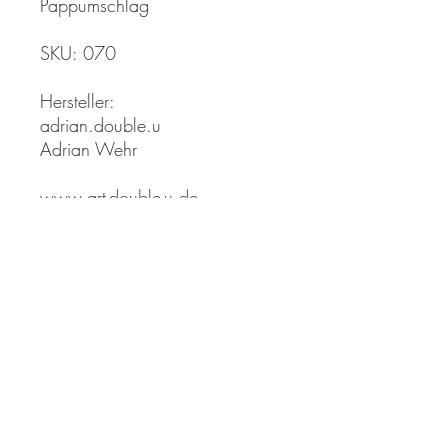
Pappumschlag
SKU: 070
Hersteller:
adrian.double.u
Adrian Wehr
www.art-double-u.de
info [!at] a-double-u.de
Produktsicherheitshinweis:Aufgr
und von verschluckbaren
Kleinteilen nicht für Kinder unter
3 Jahren geeignet.
*Farben können aufgrund der
Digitalen Darstellung im
Original leicht von der Intensität