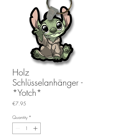
Holz
Schlüsselanhänger -
*Yotch*
Price
€7.95
Quantity
*