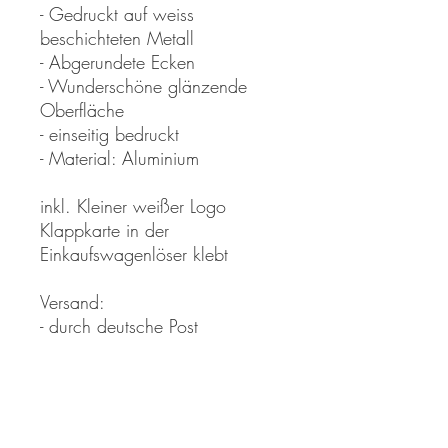
- Gedruckt auf weiss
beschichteten Metall
- Abgerundete Ecken
- Wunderschöne glänzende
Oberfläche
- einseitig bedruckt
- Material: Aluminium
inkl. Kleiner weißer Logo
Klappkarte in der
Einkaufswagenlöser klebt
Versand:
- durch deutsche Post
- Versandmaterialien: stabiler
Pappumschlag
*Farben können aufgrund der
Digitalen Darstellung im