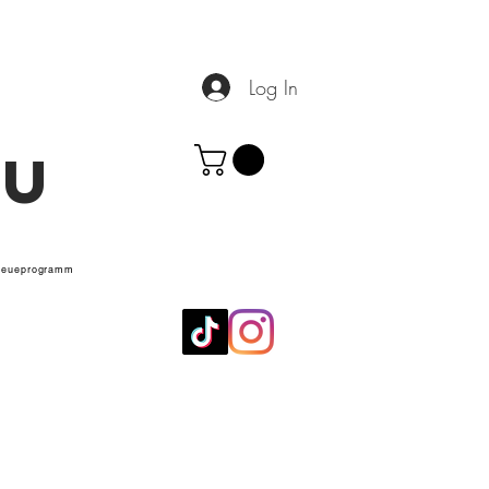
Log In
.U
reueprogramm