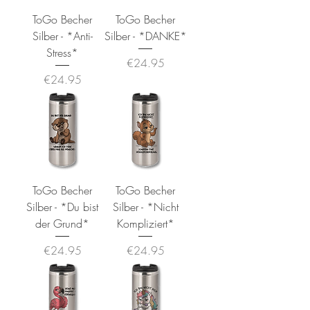
ToGo Becher
ToGo Becher
Silber - *Anti-
Silber - *DANKE*
Stress*
Price
€24.95
Price
€24.95
ToGo Becher
ToGo Becher
Silber - *Du bist
Silber - *Nicht
der Grund*
Kompliziert*
Price
Price
€24.95
€24.95