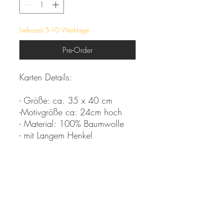
Lieferzeit 5-10 Werktage
Pre-Order
Karten Details:
- Größe: ca. 35 x 40 cm
-Motivgröße ca: 24cm hoch
- Material: 100% Baumwolle
- mit Langem Henkel
*Farben können aufgrund der
Digitalen Darstellung im
Original leicht von der Intensität