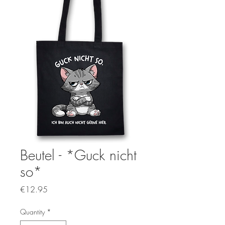
Beutel - *Guck nicht
so*
Price
€12.95
Quantity
*