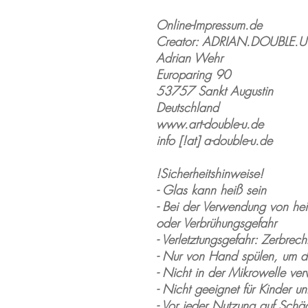
Online-Impressum.de
Creator: ADRIAN.DOUBLE.U
Adrian Wehr
Europaring 90
53757 Sankt Augustin
Deutschland
www.art-double-u.de
info [!at] a-double-u.de
!Sicherheitshinweise!
- Glas kann heiß sein
- Bei der Verwendung von hei
oder Verbrühungsgefahr
- Verletztungsgefahr: Zerbrech
- Nur von Hand spülen, um di
- Nicht in der Mikrowelle ve
- Nicht geeignet für Kinder un
- Vor jeder Nutzung auf Schä