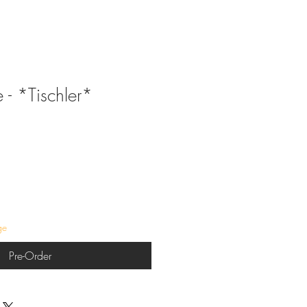
 - *Tischler*
ge
Pre-Order