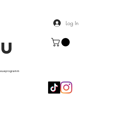
Log In
.U
reueprogramm