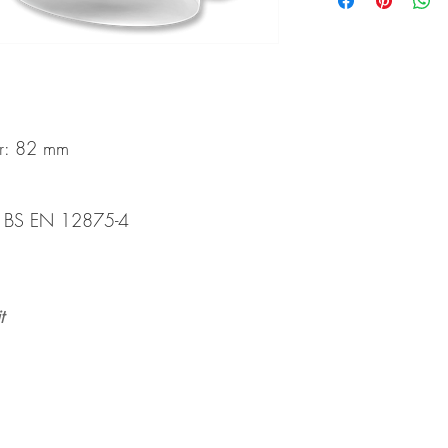
r: 82 mm
h BS EN 12875-4
t