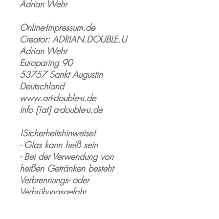
Adrian Wehr
Online-Impressum.de
Creator: ADRIAN.DOUBLE.U
Adrian Wehr
Europaring 90
53757 Sankt Augustin
Deutschland
www.art-double-u.de
info [!at] a-double-u.de
!Sicherheitshinweise!
- Glas kann heiß sein
- Bei der Verwendung von
heißen Getränken besteht
Verbrennungs- oder
Verbrühungsgefahr
- Verletztungsgefahr:
Zerbrechlich