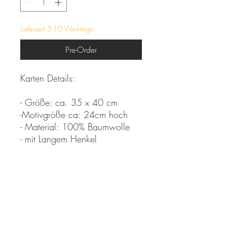
Lieferzeit 5-10 Werktage
Pre-Order
Karten Details:
- Größe: ca. 35 x 40 cm
-Motivgröße ca: 24cm hoch
- Material: 100% Baumwolle
- mit Langem Henkel
*Farben können aufgrund der
Digitalen Darstellung im
Original leicht von der Intensität