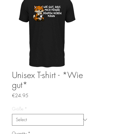
Unisex T-shirt - *Wie
gut*
Price
€24.95
Größe
*
Quantity
*