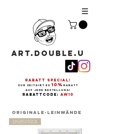
ART.DOUBLE.U
RABATT SPECIAL!
10%
ZUR ZEITGIBT ES
RABATT
AUF JEDE BESTELLUNG!
RABATTCODE:
AW10
Originale-LEinwände
EINZELSTÜCK