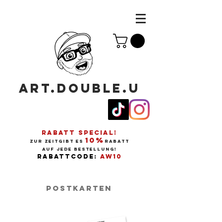
ART.DOUBLE.U
RABATT SPECIAL!
10%
ZUR ZEITGIBT ES
RABATT
AUF JEDE BESTELLUNG!
RABATTCODE:
AW10
Postkarten