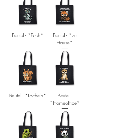
Beutel - *Pech*
Beutel - *zu
Hause*
Beutel - *Lächeln*
Beutel -
*Homeoffice*