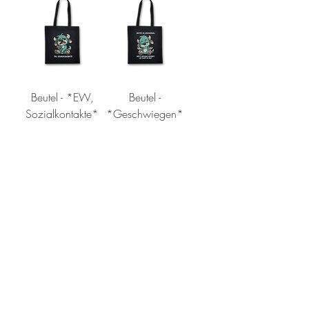
Beutel - *EW,
Beutel -
Sozialkontakte*
*Geschwiegen*
Beutel -
Beutel - *Faul*
*Großartig*