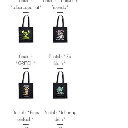
Beutel -
Beutel - *Tierische
*Lebensqualität*
Freunde*
Beutel -
Beutel - *Zu
*GRITCH*
klein*
Beutel - *Pups
Beutel - *Ich mag
einfach*
dich*