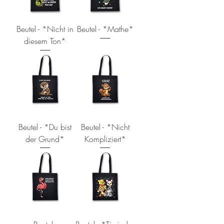
Beutel - *Nicht in
Beutel - *Mathe*
diesem Ton*
Beutel - *Du bist
Beutel - *Nicht
der Grund*
Kompliziert*