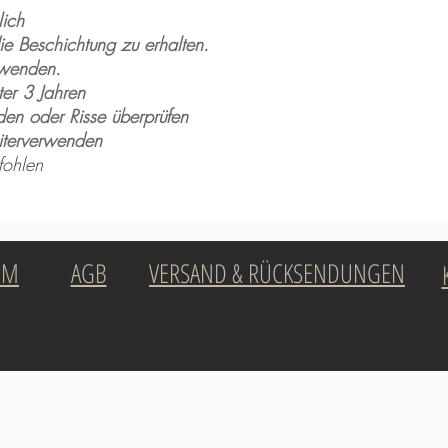
lich
e Beschichtung zu erhalten.
rwenden.
ter 3 Jahren
den oder Risse überprüfen
iterverwenden
fohlen
UM
AGB
VERSAND & RÜCKSENDUNGEN