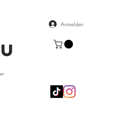
Anmelden
.U
AKT