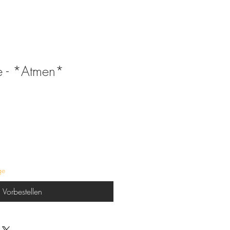
e - *Atmen*
ge
Vorbestellen