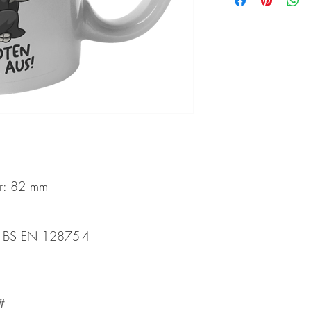
r: 82 mm
h BS EN 12875-4
t