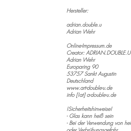
Hersteller:
adrian.double.u
Adrian Wehr
Online-Impressum.de
Creator: ADRIAN.DOUBLE.U
Adrian Wehr
Europaring 90
53757 Sankt Augustin
Deutschland
www.art-double-u.de
info [!at] a-double-u.de
!Sicherheitshinweise!
- Glas kann heiß sein
- Bei der Verwendung von hei
oder Verbrühungsgefahr