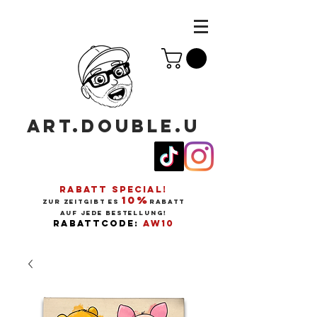
ART.DOUBLE.U
RABATT SPECIAL!
10%
ZUR ZEITGIBT ES
RABATT
AUF JEDE BESTELLUNG!
RABATTCODE:
AW10