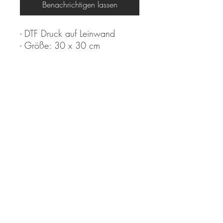
Benachrichtigen lassen
- DTF Druck auf Leinwand
- Größe: 30 x 30 cm
*Farben können aufgrund der
Digitalen darstellung im orginal
leicht von der Intensität und
Leuchtkraft abweichen.
AGB
IMPRESSUM
VERSAND & RÜCKSENDUNGEN
KONTAKT