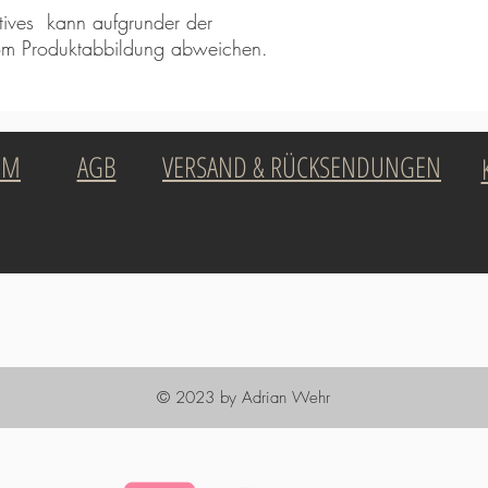
ives kann aufgrunder der
 vom Produktabbildung abweichen.
UM
AGB
VERSAND & RÜCKSENDUNGEN
© 2023 by Adrian Wehr