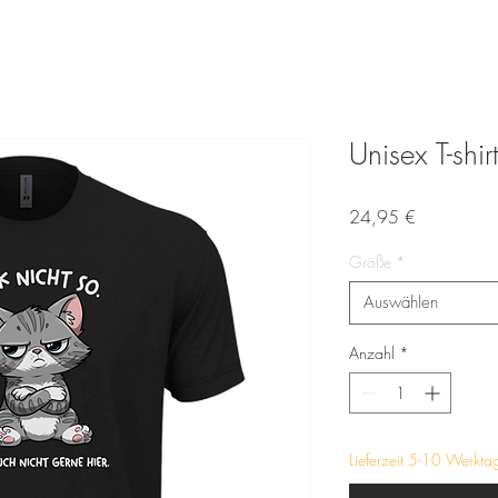
Unisex T-shi
Preis
24,95 €
Größe
*
Auswählen
Anzahl
*
Lieferzeit 5-10 Werkta