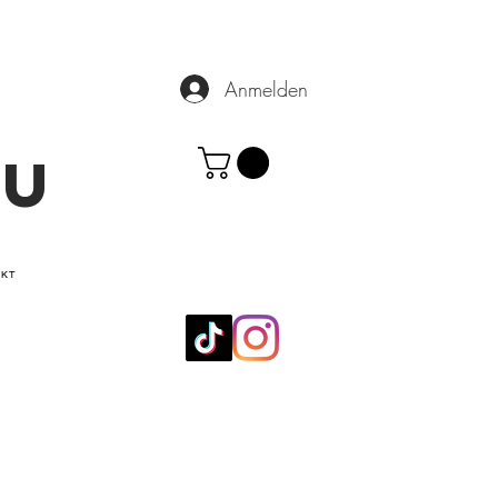
Anmelden
.U
AKT