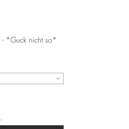
rt - *Guck nicht so*
ge