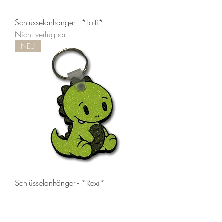
Schlüsselanhänger - *Lotti*
Nicht verfügbar
NEU
Schlüsselanhänger - *Rexi*
Preis
2,50 €
NEU