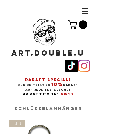
ART.DOUBLE.U
RABATT SPECIAL!
10%
ZUR ZEITGIBT ES
RABATT
AUF JEDE BESTELLUNG!
RABATTCODE:
AW10
SCHLÜSSELANHÄNGER
NEU