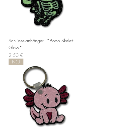
Schlüsselanhänger - *Bodo Skelett -
Glow*
Preis
2,50 €
NEU