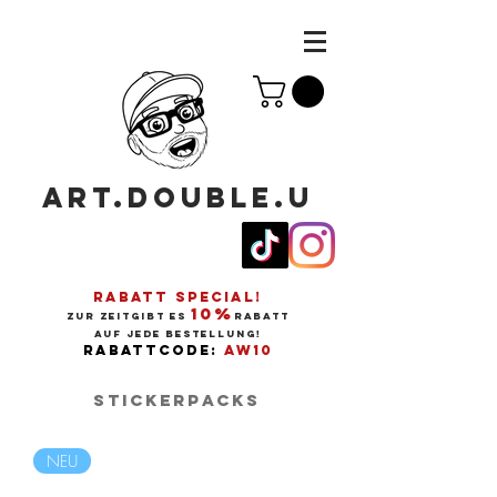
ART.DOUBLE.U
RABATT SPECIAL!
10%
ZUR ZEITGIBT ES
RABATT
AUF JEDE BESTELLUNG!
RABATTCODE:
AW10
Stickerpacks
NEU